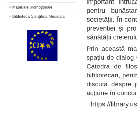
important, întruc
Materiale promoţionale
pentru bunăstar
Biblioteca Științifică Medicală
societății. În con
prevenției și pr
sănătății creierul
Prin această ma
spațiu de dialog 
Catedra de filo
bibliotecari, pent
discuta despre p
acțiune în concord
https://library.