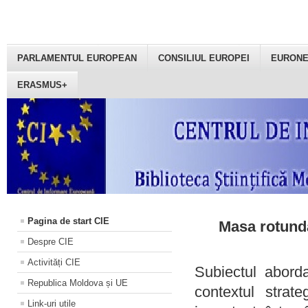
PARLAMENTUL EUROPEAN
CONSILIUL EUROPEI
EURON
ERASMUS+
Pagina de start CIE
Masa rotundă
Despre CIE
Activități CIE
Subiectul aborda
Republica Moldova și UE
contextul strat
Link-uri utile