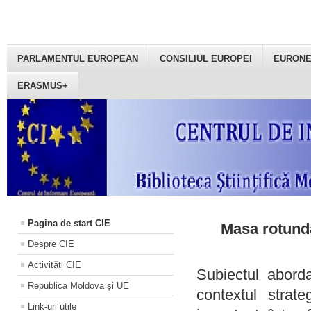
PARLAMENTUL EUROPEAN
CONSILIUL EUROPEI
EURON
ERASMUS+
Pagina de start CIE
Masa rotundă
Despre CIE
Activități CIE
Subiectul aborda
Republica Moldova și UE
contextul strat
Link-uri utile