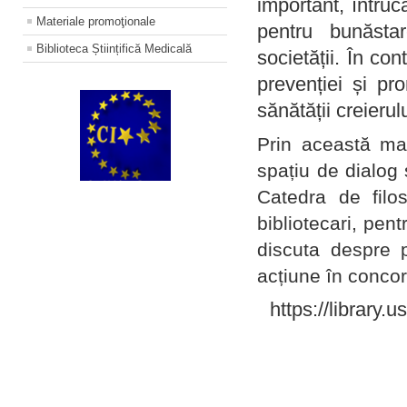
important, întruc
Materiale promoţionale
pentru bunăstar
Biblioteca Științifică Medicală
societății. În con
prevenției și pr
sănătății creierul
Prin această ma
spațiu de dialog 
Catedra de filo
bibliotecari, pent
discuta despre p
acțiune în concord
https://library.