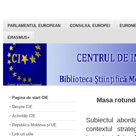
PARLAMENTUL EUROPEAN
CONSILIUL EUROPEI
EURON
ERASMUS+
Pagina de start CIE
Masa rotundă
Despre CIE
Activități CIE
Subiectul aborda
Republica Moldova și UE
contextul strat
Link-uri utile