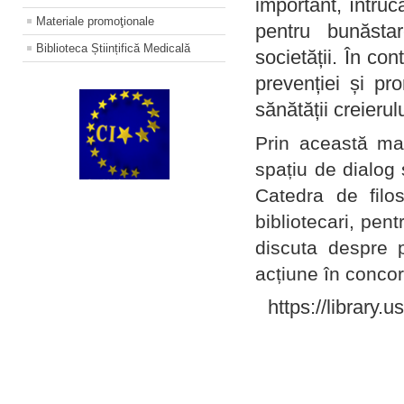
important, întruc
Materiale promoţionale
pentru bunăstar
Biblioteca Științifică Medicală
societății. În con
prevenției și pr
sănătății creierul
Prin această ma
spațiu de dialog 
Catedra de filo
bibliotecari, pent
discuta despre p
acțiune în concord
https://library.