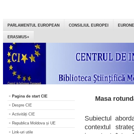
PARLAMENTUL EUROPEAN
CONSILIUL EUROPEI
EURON
ERASMUS+
Pagina de start CIE
Masa rotundă
Despre CIE
Activități CIE
Subiectul aborda
Republica Moldova și UE
contextul strat
Link-uri utile