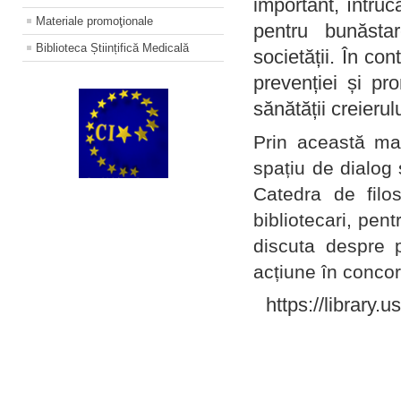
important, întruc
Materiale promoţionale
pentru bunăstar
Biblioteca Științifică Medicală
societății. În con
prevenției și pr
sănătății creierul
Prin această ma
spațiu de dialog 
Catedra de filo
bibliotecari, pent
discuta despre p
acțiune în concord
https://library.