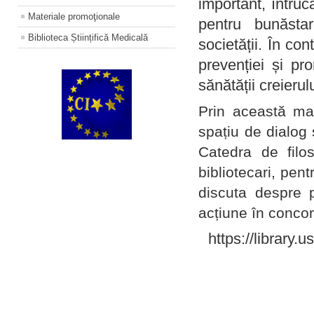
important, întruc
Materiale promoţionale
pentru bunăstar
Biblioteca Științifică Medicală
societății. În con
prevenției și pr
sănătății creierul
Prin această ma
spațiu de dialog 
Catedra de filo
bibliotecari, pent
discuta despre p
acțiune în concord
https://library.