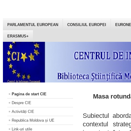
PARLAMENTUL EUROPEAN
CONSILIUL EUROPEI
EURON
ERASMUS+
Pagina de start CIE
Masa rotundă
Despre CIE
Activități CIE
Subiectul aborda
Republica Moldova și UE
contextul strat
Link-uri utile