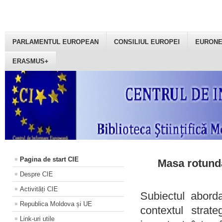
PARLAMENTUL EUROPEAN
CONSILIUL EUROPEI
EURON
ERASMUS+
Pagina de start CIE
Masa rotundă
Despre CIE
Activități CIE
Subiectul aborda
Republica Moldova și UE
contextul strat
Link-uri utile