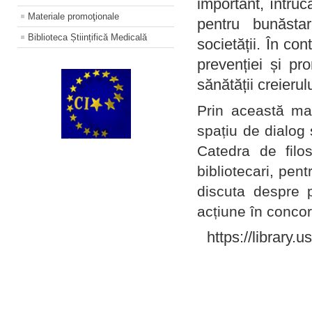
important, întruc
Materiale promoţionale
pentru bunăstar
Biblioteca Științifică Medicală
societății. În con
prevenției și pr
sănătății creierul
Prin această ma
spațiu de dialog 
Catedra de filo
bibliotecari, pent
discuta despre p
acțiune în concord
https://library.