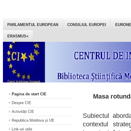
PARLAMENTUL EUROPEAN
CONSILIUL EUROPEI
EURON
ERASMUS+
Pagina de start CIE
Masa rotundă
Despre CIE
Activități CIE
Subiectul aborda
Republica Moldova și UE
contextul strat
Link-uri utile