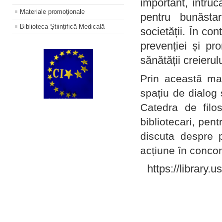
important, întruc
Materiale promoţionale
pentru bunăstar
Biblioteca Științifică Medicală
societății. În con
prevenției și pr
sănătății creierul
Prin această ma
spațiu de dialog 
Catedra de filo
bibliotecari, pent
discuta despre p
acțiune în concord
https://library.