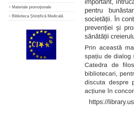
important, întruc
Materiale promoţionale
pentru bunăstar
Biblioteca Științifică Medicală
societății. În con
prevenției și pr
sănătății creierul
Prin această ma
spațiu de dialog 
Catedra de filo
bibliotecari, pent
discuta despre p
acțiune în concord
https://library.