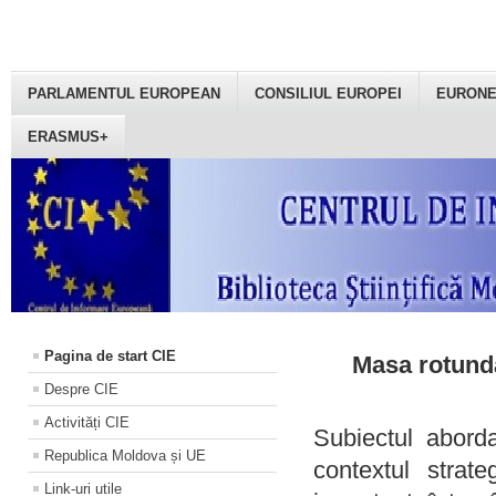
PARLAMENTUL EUROPEAN
CONSILIUL EUROPEI
EURON
ERASMUS+
Pagina de start CIE
Masa rotundă
Despre CIE
Activități CIE
Subiectul aborda
Republica Moldova și UE
contextul strat
Link-uri utile