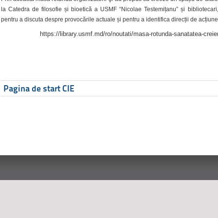
la Catedra de filosofie și bioetică a USMF “Nicolae Testemițanu” și bibliotecari,
pentru a discuta despre provocările actuale și pentru a identifica direcții de acțiune
https://library.usmf.md/ro/noutati/masa-rotunda-sanatatea-creier
Pagina de start CIE