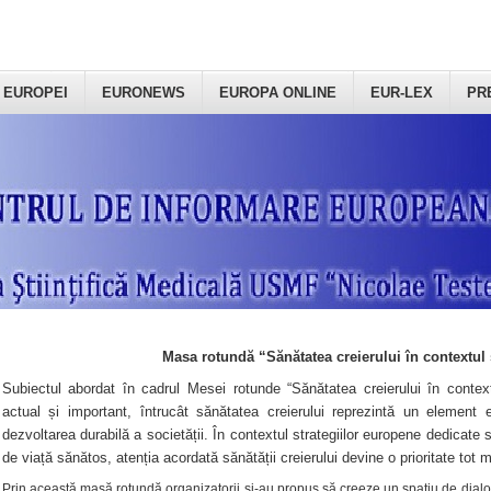
 EUROPEI
EURONEWS
EUROPA ONLINE
EUR-LEX
PR
Masa rotundă “Sănătatea creierului în contextul 
Subiectul abordat în cadrul Mesei rotunde “Sănătatea creierului în context
actual și important, întrucât sănătatea creierului reprezintă un element e
dezvoltarea durabilă a societății. În contextul strategiilor europene dedicate s
de viață sănătos, atenția acordată sănătății creierului devine o prioritate tot 
Prin această masă rotundă organizatorii şi-au propus să creeze un spațiu de dialog