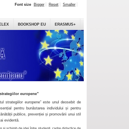
Font size
Bigger
Reset
Smaller
ELEX
BOOKSHOP EU
ERASMUS+
strategiilor europene”
ul strategiilor europene” este unul deosebit de
sențial pentru bunăstarea individului și pentru
ănătății publice, prevenției și promovării unui stil
mai evidentă.
 și schimb de idei între studenți, cadre didactice de