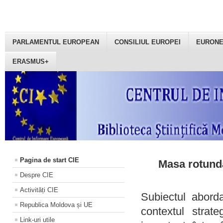
PARLAMENTUL EUROPEAN
CONSILIUL EUROPEI
EURON
ERASMUS+
Pagina de start CIE
Masa rotundă
Despre CIE
Activități CIE
Subiectul aborda
Republica Moldova și UE
contextul strat
Link-uri utile