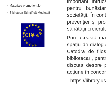
important, întruc
Materiale promoţionale
pentru bunăstar
Biblioteca Științifică Medicală
societății. În con
prevenției și pr
sănătății creierul
Prin această ma
spațiu de dialog 
Catedra de filo
bibliotecari, pent
discuta despre p
acțiune în concord
https://library.