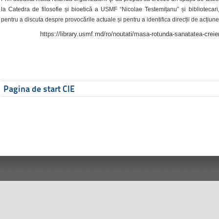
la Catedra de filosofie și bioetică a USMF “Nicolae Testemițanu” și bibliotecari,
pentru a discuta despre provocările actuale și pentru a identifica direcții de acțiune
https://library.usmf.md/ro/noutati/masa-rotunda-sanatatea-creier
Pagina de start CIE