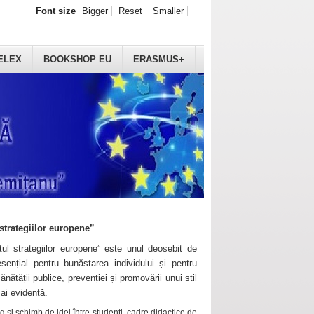
Font size
Bigger
Reset
Smaller
ELEX
BOOKSHOP EU
ERASMUS+
strategiilor europene”
ul strategiilor europene” este unul deosebit de
sențial pentru bunăstarea individului și pentru
ănătății publice, prevenției și promovării unui stil
mai evidentă.
 și schimb de idei între studenți, cadre didactice de