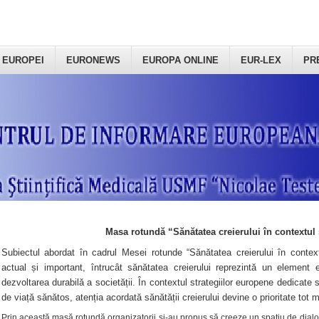
 EUROPEI
EURONEWS
EUROPA ONLINE
EUR-LEX
PR
Masa rotundă “Sănătatea creierului în contextul 
Subiectul abordat în cadrul Mesei rotunde “Sănătatea creierului în context
actual și important, întrucât sănătatea creierului reprezintă un element e
dezvoltarea durabilă a societății. În contextul strategiilor europene dedicate s
de viață sănătos, atenția acordată sănătății creierului devine o prioritate tot 
Prin această masă rotundă organizatorii şi-au propus să creeze un spațiu de dialog