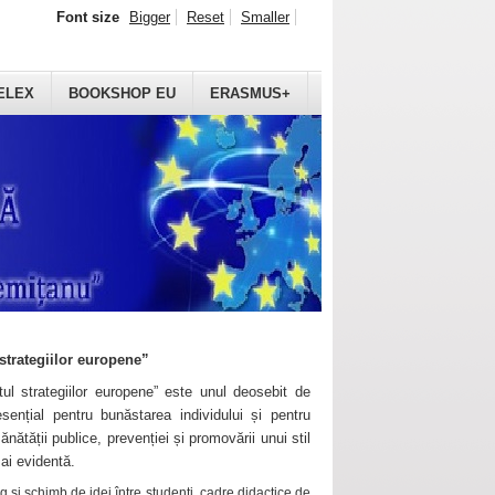
Font size
Bigger
Reset
Smaller
ELEX
BOOKSHOP EU
ERASMUS+
strategiilor europene”
ul strategiilor europene” este unul deosebit de
sențial pentru bunăstarea individului și pentru
ănătății publice, prevenției și promovării unui stil
mai evidentă.
 și schimb de idei între studenți, cadre didactice de