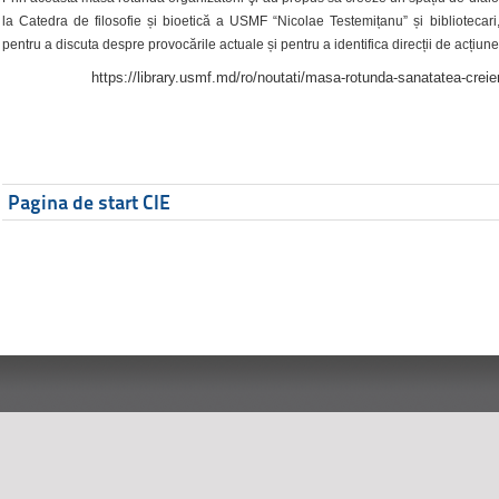
la Catedra de filosofie și bioetică a USMF “Nicolae Testemițanu” și bibliotecari,
pentru a discuta despre provocările actuale și pentru a identifica direcții de acțiune
https://library.usmf.md/ro/noutati/masa-rotunda-sanatatea-creier
Pagina de start CIE