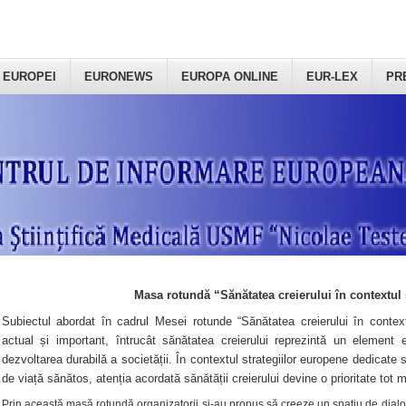
 EUROPEI
EURONEWS
EUROPA ONLINE
EUR-LEX
PR
Masa rotundă “Sănătatea creierului în contextul 
Subiectul abordat în cadrul Mesei rotunde “Sănătatea creierului în context
actual și important, întrucât sănătatea creierului reprezintă un element e
dezvoltarea durabilă a societății. În contextul strategiilor europene dedicate s
de viață sănătos, atenția acordată sănătății creierului devine o prioritate tot 
Prin această masă rotundă organizatorii şi-au propus să creeze un spațiu de dialog