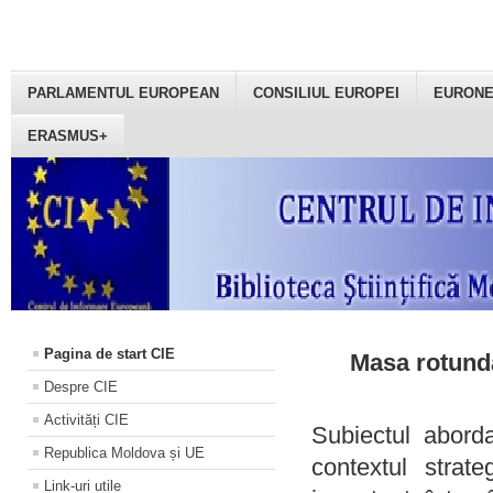
PARLAMENTUL EUROPEAN
CONSILIUL EUROPEI
EURON
ERASMUS+
Pagina de start CIE
Masa rotundă
Despre CIE
Activități CIE
Subiectul aborda
Republica Moldova și UE
contextul strat
Link-uri utile