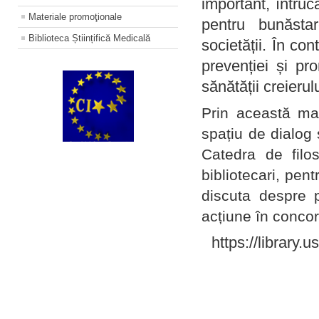
important, întruc
Materiale promoţionale
pentru bunăstar
Biblioteca Științifică Medicală
societății. În con
prevenției și pr
sănătății creierul
Prin această ma
spațiu de dialog 
Catedra de filo
bibliotecari, pent
discuta despre p
acțiune în concord
https://library.