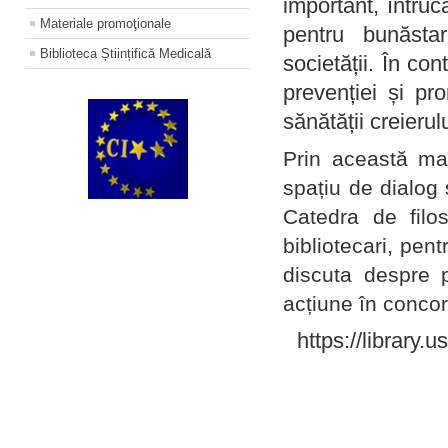
important, întruc
Materiale promoţionale
pentru bunăstar
Biblioteca Științifică Medicală
societății. În con
prevenției și pr
sănătății creierul
Prin această ma
spațiu de dialog 
Catedra de filo
bibliotecari, pent
discuta despre p
acțiune în concord
https://library.