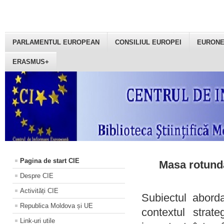
PARLAMENTUL EUROPEAN
CONSILIUL EUROPEI
EURON
ERASMUS+
Pagina de start CIE
Masa rotundă
Despre CIE
Activități CIE
Subiectul aborda
Republica Moldova și UE
contextul strat
Link-uri utile