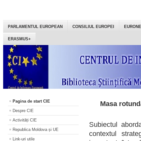
PARLAMENTUL EUROPEAN
CONSILIUL EUROPEI
EURON
ERASMUS+
Pagina de start CIE
Masa rotundă
Despre CIE
Activități CIE
Subiectul aborda
Republica Moldova și UE
contextul strat
Link-uri utile