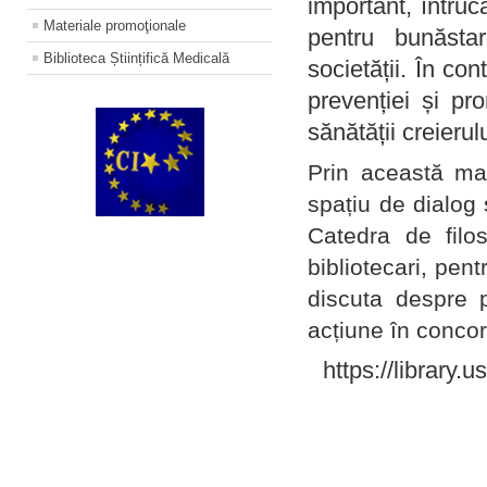
important, întruc
Materiale promoţionale
pentru bunăstar
Biblioteca Științifică Medicală
societății. În con
prevenției și pr
sănătății creierul
Prin această ma
spațiu de dialog 
Catedra de filo
bibliotecari, pent
discuta despre p
acțiune în concord
https://library.