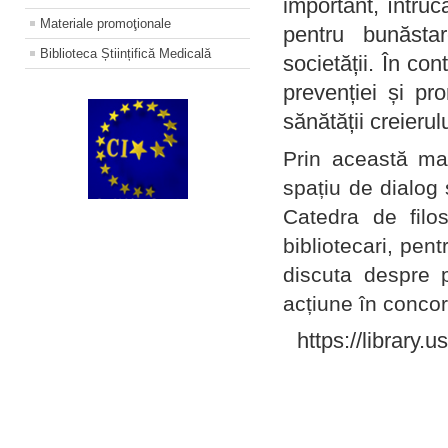
important, întruc
Materiale promoţionale
pentru bunăstar
Biblioteca Științifică Medicală
societății. În con
prevenției și pr
sănătății creierul
Prin această ma
spațiu de dialog 
Catedra de filo
bibliotecari, pent
discuta despre p
acțiune în concord
https://library.