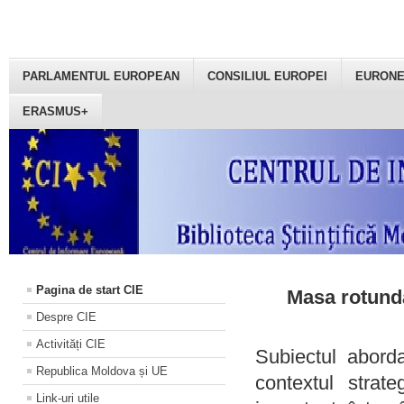
PARLAMENTUL EUROPEAN
CONSILIUL EUROPEI
EURON
ERASMUS+
Pagina de start CIE
Masa rotundă
Despre CIE
Activități CIE
Subiectul aborda
Republica Moldova și UE
contextul strat
Link-uri utile