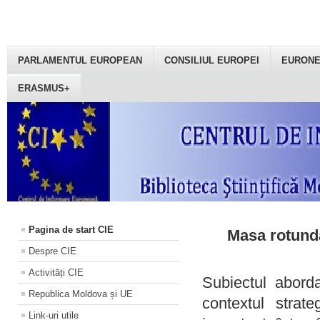
PARLAMENTUL EUROPEAN
CONSILIUL EUROPEI
EURON
ERASMUS+
Pagina de start CIE
Masa rotundă
Despre CIE
Activități CIE
Subiectul aborda
Republica Moldova și UE
contextul strat
Link-uri utile