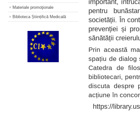
important, întruc
Materiale promoţionale
pentru bunăstar
Biblioteca Științifică Medicală
societății. În con
prevenției și pr
sănătății creierul
Prin această ma
spațiu de dialog 
Catedra de filo
bibliotecari, pent
discuta despre p
acțiune în concord
https://library.