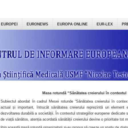
 EUROPEI
EURONEWS
EUROPA ONLINE
EUR-LEX
PR
Masa rotundă “Sănătatea creierului în contextul 
Subiectul abordat în cadrul Mesei rotunde “Sănătatea creierului în context
actual și important, întrucât sănătatea creierului reprezintă un element e
dezvoltarea durabilă a societății. În contextul strategiilor europene dedicate s
de viață sănătos, atenția acordată sănătății creierului devine o prioritate tot 
Prin această masă rotundă organizatorii şi-au propus să creeze un spațiu de dialog