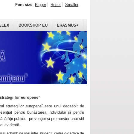
Font size
Bigger
Reset
Smaller
ELEX
BOOKSHOP EU
ERASMUS+
strategiilor europene”
ul strategiilor europene” este unul deosebit de
sențial pentru bunăstarea individului și pentru
ănătății publice, prevenției și promovării unui stil
mai evidentă.
 și schimb de idei între studenți, cadre didactice de