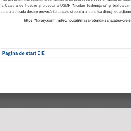
la Catedra de filosofie și bioetică a USMF “Nicolae Testemițanu” și bibliotecari,
pentru a discuta despre provocările actuale și pentru a identifica direcții de acțiune
https://library.usmf.md/ro/noutati/masa-rotunda-sanatatea-creier
Pagina de start CIE