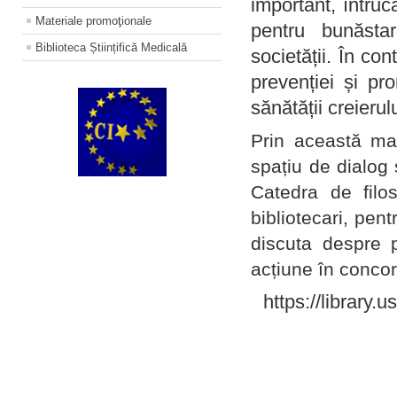
important, întruc
Materiale promoţionale
pentru bunăstar
Biblioteca Științifică Medicală
societății. În con
prevenției și pr
sănătății creierul
Prin această ma
spațiu de dialog 
Catedra de filo
bibliotecari, pent
discuta despre p
acțiune în concord
https://library.