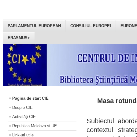
PARLAMENTUL EUROPEAN
CONSILIUL EUROPEI
EURON
ERASMUS+
Pagina de start CIE
Masa rotundă
Despre CIE
Activități CIE
Subiectul aborda
Republica Moldova și UE
contextul strat
Link-uri utile