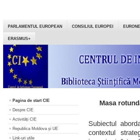
PARLAMENTUL EUROPEAN
CONSILIUL EUROPEI
EURON
ERASMUS+
Pagina de start CIE
Masa rotundă
Despre CIE
Activități CIE
Subiectul aborda
Republica Moldova și UE
contextul strat
Link-uri utile