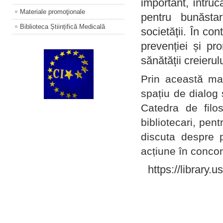
important, întruc
Materiale promoţionale
pentru bunăstar
Biblioteca Științifică Medicală
societății. În con
prevenției și pr
sănătății creierul
Prin această ma
spațiu de dialog 
Catedra de filo
bibliotecari, pent
discuta despre p
acțiune în concord
https://library.