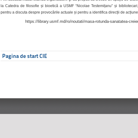
la Catedra de filosofie și bioetică a USMF “Nicolae Testemițanu” și bibliotecari,
pentru a discuta despre provocările actuale și pentru a identifica direcții de acțiune
https://library.usmf.md/ro/noutati/masa-rotunda-sanatatea-creier
Pagina de start CIE