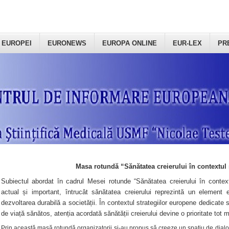
 EUROPEI
EURONEWS
EUROPA ONLINE
EUR-LEX
PR
Masa rotundă “Sănătatea creierului în contextul 
Subiectul abordat în cadrul Mesei rotunde “Sănătatea creierului în context
actual și important, întrucât sănătatea creierului reprezintă un element e
dezvoltarea durabilă a societății. În contextul strategiilor europene dedicate s
de viață sănătos, atenția acordată sănătății creierului devine o prioritate tot 
Prin această masă rotundă organizatorii şi-au propus să creeze un spațiu de dialog