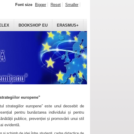
Font size
Bigger
Reset
Smaller
ELEX
BOOKSHOP EU
ERASMUS+
strategiilor europene”
ul strategiilor europene” este unul deosebit de
sențial pentru bunăstarea individului și pentru
ănătății publice, prevenției și promovării unui stil
mai evidentă.
 și schimb de idei între studenți, cadre didactice de