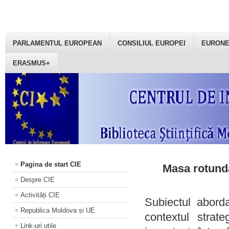
PARLAMENTUL EUROPEAN
CONSILIUL EUROPEI
EURON
ERASMUS+
Pagina de start CIE
Masa rotundă
Despre CIE
Activități CIE
Subiectul aborda
Republica Moldova și UE
contextul strat
Link-uri utile