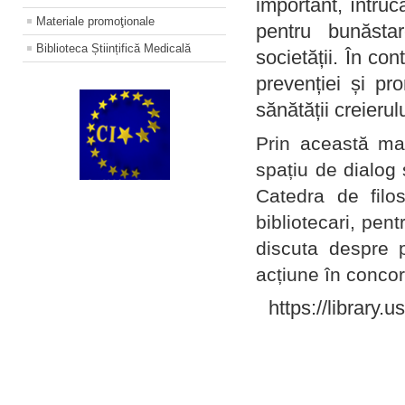
important, întruc
Materiale promoţionale
pentru bunăstar
Biblioteca Științifică Medicală
societății. În con
prevenției și pr
sănătății creierul
Prin această ma
spațiu de dialog 
Catedra de filo
bibliotecari, pent
discuta despre p
acțiune în concord
https://library.