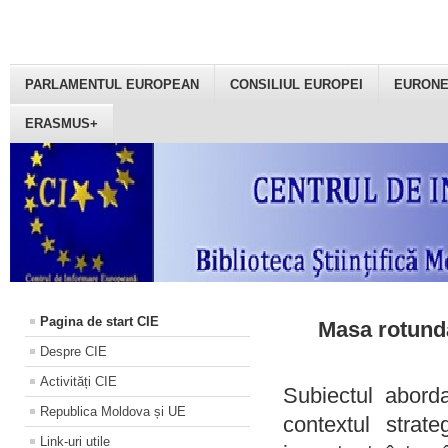
PARLAMENTUL EUROPEAN
CONSILIUL EUROPEI
EURON
ERASMUS+
Pagina de start CIE
Masa rotundă
Despre CIE
Activități CIE
Subiectul aborda
Republica Moldova și UE
contextul strat
Link-uri utile