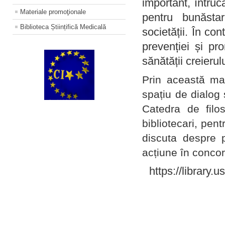
important, întruc
Materiale promoţionale
pentru bunăstar
Biblioteca Științifică Medicală
societății. În con
prevenției și pr
sănătății creierul
Prin această ma
spațiu de dialog 
Catedra de filo
bibliotecari, pent
discuta despre p
acțiune în concord
https://library.