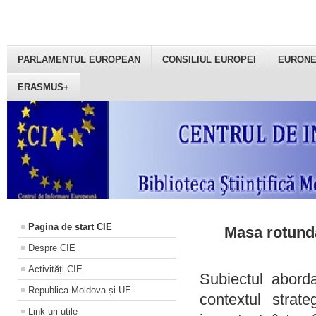
PARLAMENTUL EUROPEAN
CONSILIUL EUROPEI
EURON
ERASMUS+
Pagina de start CIE
Masa rotundă
Despre CIE
Activități CIE
Subiectul aborda
Republica Moldova și UE
contextul strat
Link-uri utile