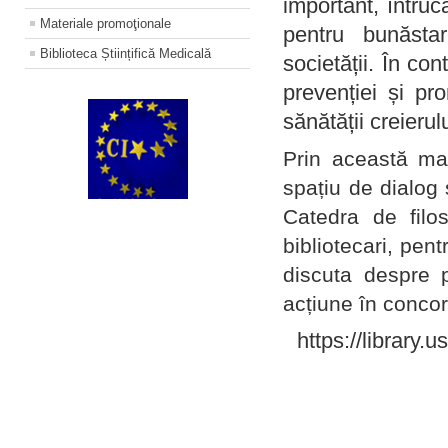
important, întruc
Materiale promoţionale
pentru bunăstar
Biblioteca Științifică Medicală
societății. În con
prevenției și pr
sănătății creierul
Prin această ma
spațiu de dialog 
Catedra de filo
bibliotecari, pent
discuta despre p
acțiune în concord
https://library.