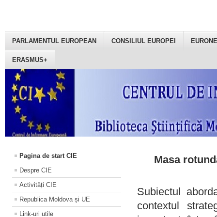
PARLAMENTUL EUROPEAN
CONSILIUL EUROPEI
EURON
ERASMUS+
Pagina de start CIE
Masa rotundă
Despre CIE
Activități CIE
Subiectul aborda
Republica Moldova și UE
contextul strat
Link-uri utile