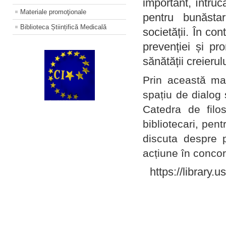
important, întruc
Materiale promoţionale
pentru bunăstar
Biblioteca Științifică Medicală
societății. În con
prevenției și pr
sănătății creierul
Prin această ma
spațiu de dialog 
Catedra de filo
bibliotecari, pent
discuta despre p
acțiune în concord
https://library.