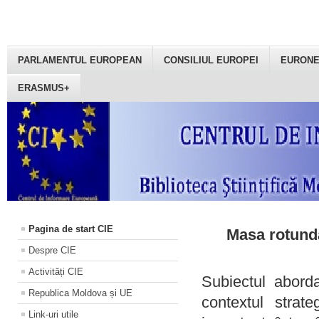
PARLAMENTUL EUROPEAN
CONSILIUL EUROPEI
EURON
ERASMUS+
Pagina de start CIE
Masa rotundă
Despre CIE
Activități CIE
Subiectul aborda
Republica Moldova și UE
contextul strat
Link-uri utile