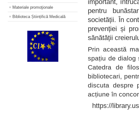
important, întruc
Materiale promoţionale
pentru bunăstar
Biblioteca Științifică Medicală
societății. În con
prevenției și pr
sănătății creierul
Prin această ma
spațiu de dialog 
Catedra de filo
bibliotecari, pent
discuta despre p
acțiune în concord
https://library.