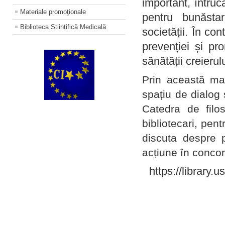
important, întruc
Materiale promoţionale
pentru bunăstar
Biblioteca Științifică Medicală
societății. În con
prevenției și pr
sănătății creierul
Prin această ma
spațiu de dialog 
Catedra de filo
bibliotecari, pent
discuta despre p
acțiune în concord
https://library.