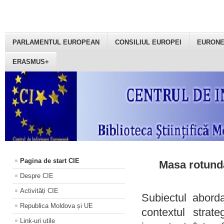
PARLAMENTUL EUROPEAN
CONSILIUL EUROPEI
EURON
ERASMUS+
Pagina de start CIE
Masa rotundă
Despre CIE
Activități CIE
Subiectul aborda
Republica Moldova și UE
contextul strat
Link-uri utile