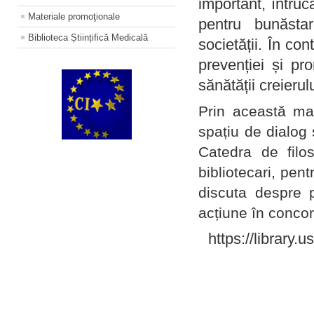
important, întruc
Materiale promoţionale
pentru bunăstar
Biblioteca Științifică Medicală
societății. În con
prevenției și pr
sănătății creierul
Prin această ma
spațiu de dialog 
Catedra de filo
bibliotecari, pent
discuta despre p
acțiune în concord
https://library.