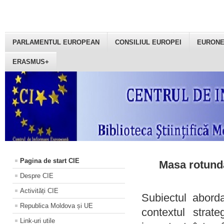
PARLAMENTUL EUROPEAN
CONSILIUL EUROPEI
EURON
ERASMUS+
Pagina de start CIE
Masa rotundă
Despre CIE
Activități CIE
Subiectul aborda
Republica Moldova și UE
contextul strat
Link-uri utile