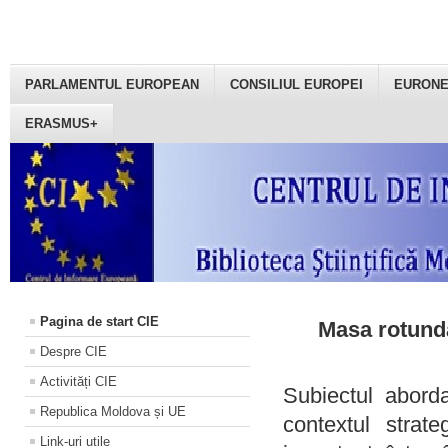
PARLAMENTUL EUROPEAN
CONSILIUL EUROPEI
EURON
ERASMUS+
Pagina de start CIE
Masa rotundă
Despre CIE
Activități CIE
Subiectul aborda
Republica Moldova și UE
contextul strat
Link-uri utile