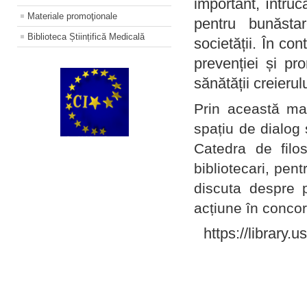
important, întruc
Materiale promoţionale
pentru bunăstar
Biblioteca Științifică Medicală
societății. În con
prevenției și pr
sănătății creierul
Prin această ma
spațiu de dialog 
Catedra de filo
bibliotecari, pent
discuta despre p
acțiune în concord
https://library.