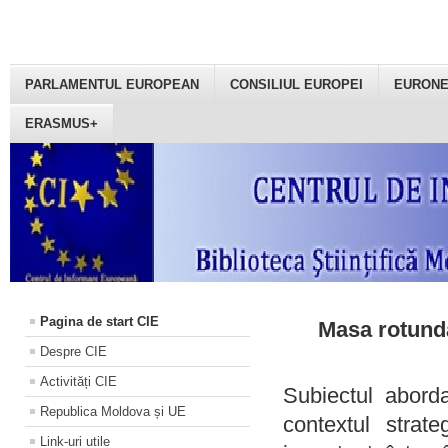
PARLAMENTUL EUROPEAN
CONSILIUL EUROPEI
EURON
ERASMUS+
Pagina de start CIE
Masa rotundă
Despre CIE
Activități CIE
Subiectul aborda
Republica Moldova și UE
contextul strat
Link-uri utile