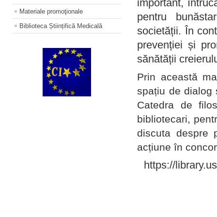
important, întruc
Materiale promoţionale
pentru bunăstar
Biblioteca Științifică Medicală
societății. În con
prevenției și pr
sănătății creierul
Prin această ma
spațiu de dialog 
Catedra de filo
bibliotecari, pent
discuta despre p
acțiune în concord
https://library.