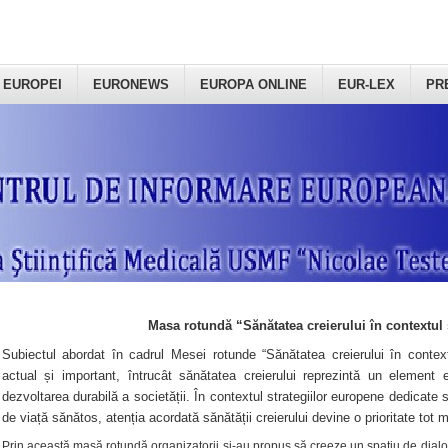
 EUROPEI
EURONEWS
EUROPA ONLINE
EUR-LEX
PR
Masa rotundă “Sănătatea creierului în contextul 
Subiectul abordat în cadrul Mesei rotunde “Sănătatea creierului în context
actual și important, întrucât sănătatea creierului reprezintă un element e
dezvoltarea durabilă a societății. În contextul strategiilor europene dedicate s
de viață sănătos, atenția acordată sănătății creierului devine o prioritate tot 
Prin această masă rotundă organizatorii şi-au propus să creeze un spațiu de dialog