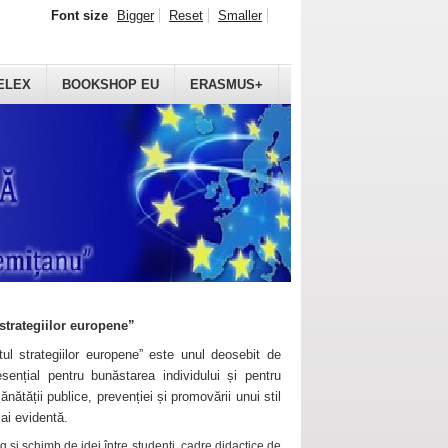
Font size
Bigger
Reset
Smaller
ELEX
BOOKSHOP EU
ERASMUS+
strategiilor europene”
ul strategiilor europene” este unul deosebit de
sențial pentru bunăstarea individului și pentru
ănătății publice, prevenției și promovării unui stil
mai evidentă.
 și schimb de idei între studenți, cadre didactice de