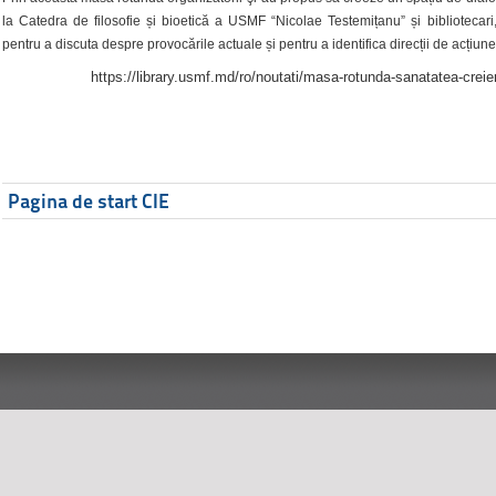
la Catedra de filosofie și bioetică a USMF “Nicolae Testemițanu” și bibliotecari,
pentru a discuta despre provocările actuale și pentru a identifica direcții de acțiune
https://library.usmf.md/ro/noutati/masa-rotunda-sanatatea-creier
Pagina de start CIE