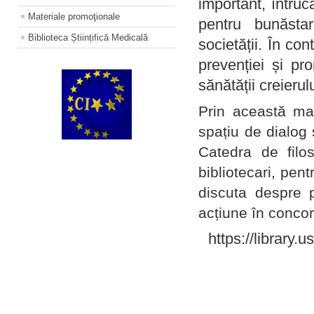
important, întruc
Materiale promoţionale
pentru bunăstar
Biblioteca Științifică Medicală
societății. În con
prevenției și pr
sănătății creierul
Prin această ma
spațiu de dialog 
Catedra de filo
bibliotecari, pent
discuta despre p
acțiune în concord
https://library.