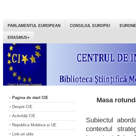
PARLAMENTUL EUROPEAN
CONSILIUL EUROPEI
EURON
ERASMUS+
Pagina de start CIE
Masa rotundă
Despre CIE
Activități CIE
Subiectul aborda
Republica Moldova și UE
contextul strat
Link-uri utile