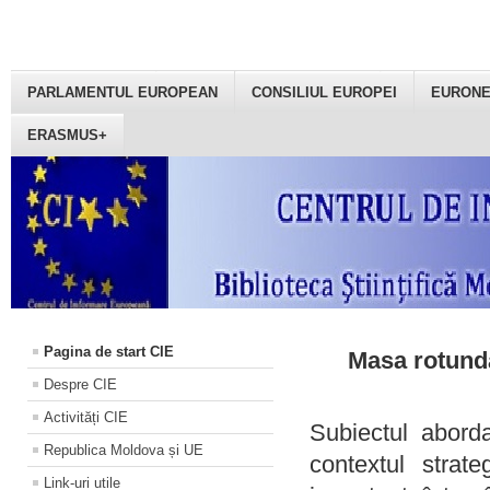
PARLAMENTUL EUROPEAN
CONSILIUL EUROPEI
EURON
ERASMUS+
Pagina de start CIE
Masa rotundă
Despre CIE
Activități CIE
Subiectul aborda
Republica Moldova și UE
contextul strat
Link-uri utile