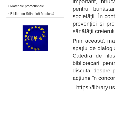
important, întruc
Materiale promoţionale
pentru bunăstar
Biblioteca Științifică Medicală
societății. În con
prevenției și pr
sănătății creierul
Prin această ma
spațiu de dialog 
Catedra de filo
bibliotecari, pent
discuta despre p
acțiune în concord
https://library.