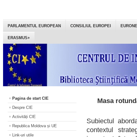
PARLAMENTUL EUROPEAN
CONSILIUL EUROPEI
EURON
ERASMUS+
Pagina de start CIE
Masa rotundă
Despre CIE
Activități CIE
Subiectul aborda
Republica Moldova și UE
contextul strat
Link-uri utile