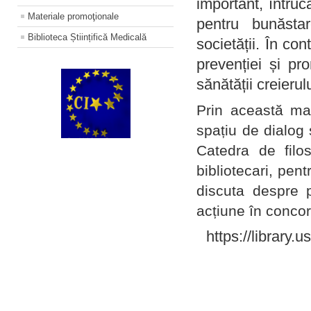
important, întruc
Materiale promoţionale
pentru bunăstar
Biblioteca Științifică Medicală
societății. În con
prevenției și pr
sănătății creierul
Prin această ma
spațiu de dialog 
Catedra de filo
bibliotecari, pent
discuta despre p
acțiune în concord
https://library.