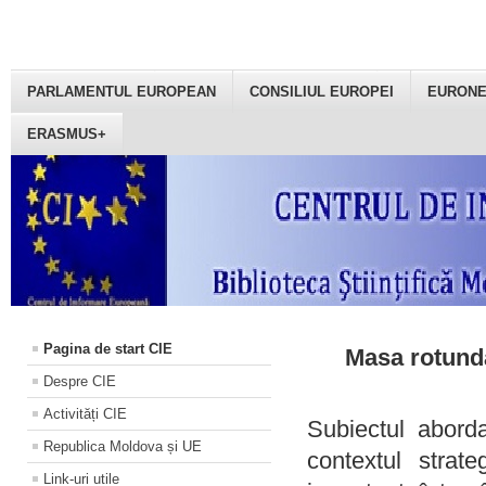
PARLAMENTUL EUROPEAN
CONSILIUL EUROPEI
EURON
ERASMUS+
Pagina de start CIE
Masa rotundă
Despre CIE
Activități CIE
Subiectul aborda
Republica Moldova și UE
contextul strat
Link-uri utile