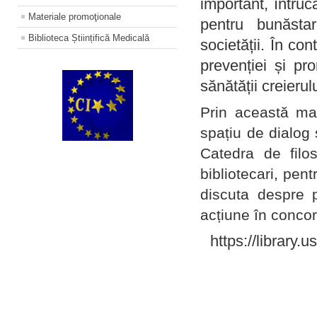
important, întruc
Materiale promoţionale
pentru bunăstar
Biblioteca Științifică Medicală
societății. În con
prevenției și pr
sănătății creierul
Prin această ma
spațiu de dialog 
Catedra de filo
bibliotecari, pent
discuta despre p
acțiune în concord
https://library.