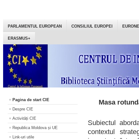
PARLAMENTUL EUROPEAN
CONSILIUL EUROPEI
EURON
ERASMUS+
Pagina de start CIE
Masa rotundă
Despre CIE
Activități CIE
Subiectul aborda
Republica Moldova și UE
contextul strat
Link-uri utile