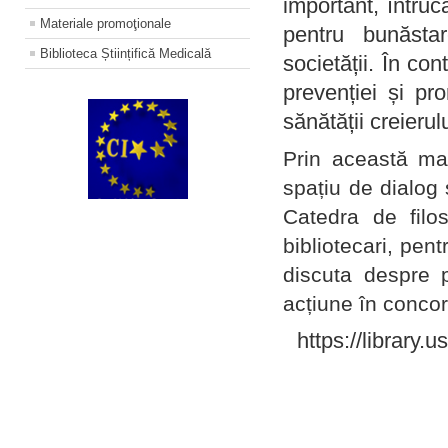
important, întruc
Materiale promoţionale
pentru bunăstar
Biblioteca Științifică Medicală
societății. În con
prevenției și pr
sănătății creierul
Prin această ma
spațiu de dialog 
Catedra de filo
bibliotecari, pent
discuta despre p
acțiune în concord
https://library.