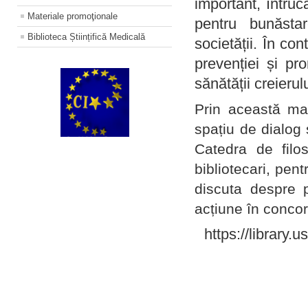
important, întruc
Materiale promoţionale
pentru bunăstar
Biblioteca Științifică Medicală
societății. În con
prevenției și pr
sănătății creierul
Prin această ma
spațiu de dialog 
Catedra de filo
bibliotecari, pent
discuta despre p
acțiune în concord
https://library.