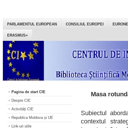
PARLAMENTUL EUROPEAN
CONSILIUL EUROPEI
EURON
ERASMUS+
Pagina de start CIE
Masa rotundă
Despre CIE
Activități CIE
Subiectul aborda
Republica Moldova și UE
contextul strat
Link-uri utile