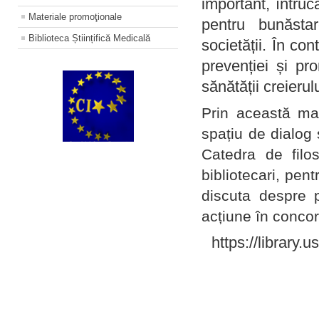
important, întruc
Materiale promoţionale
pentru bunăstar
Biblioteca Științifică Medicală
societății. În con
prevenției și pr
sănătății creierul
Prin această ma
spațiu de dialog 
Catedra de filo
bibliotecari, pent
discuta despre p
acțiune în concord
https://library.