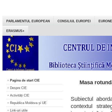
PARLAMENTUL EUROPEAN
CONSILIUL EUROPEI
EURON
ERASMUS+
Pagina de start CIE
Masa rotundă
Despre CIE
Activități CIE
Subiectul aborda
Republica Moldova și UE
contextul strat
Link-uri utile