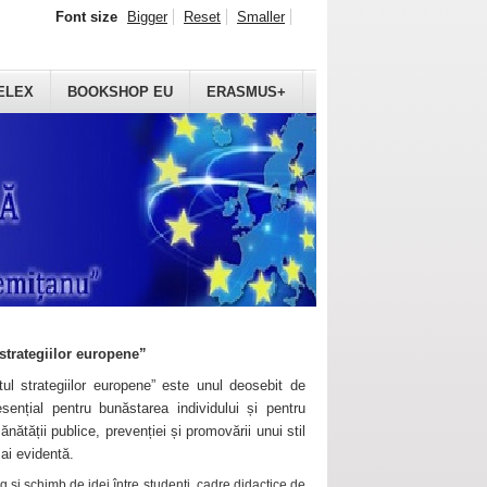
Font size
Bigger
Reset
Smaller
ELEX
BOOKSHOP EU
ERASMUS+
strategiilor europene”
ul strategiilor europene” este unul deosebit de
sențial pentru bunăstarea individului și pentru
ănătății publice, prevenției și promovării unui stil
mai evidentă.
 și schimb de idei între studenți, cadre didactice de