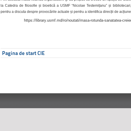
la Catedra de filosofie și bioetică a USMF “Nicolae Testemițanu” și bibliotecari,
pentru a discuta despre provocările actuale și pentru a identifica direcții de acțiune
https://library.usmf.md/ro/noutati/masa-rotunda-sanatatea-creier
Pagina de start CIE