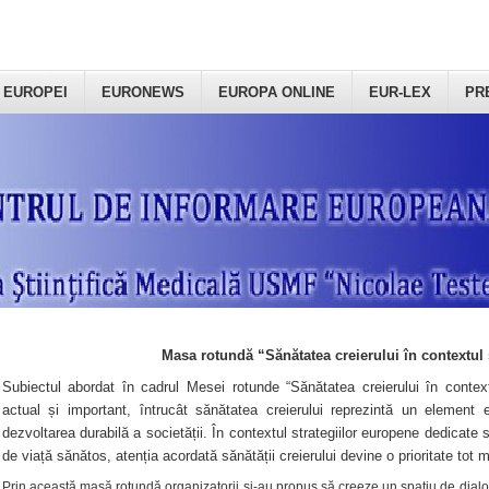
 EUROPEI
EURONEWS
EUROPA ONLINE
EUR-LEX
PR
Masa rotundă “Sănătatea creierului în contextul 
Subiectul abordat în cadrul Mesei rotunde “Sănătatea creierului în context
actual și important, întrucât sănătatea creierului reprezintă un element e
dezvoltarea durabilă a societății. În contextul strategiilor europene dedicate s
de viață sănătos, atenția acordată sănătății creierului devine o prioritate tot 
Prin această masă rotundă organizatorii şi-au propus să creeze un spațiu de dialog