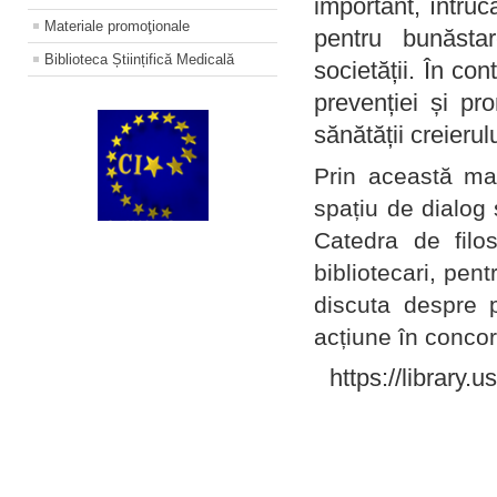
important, întruc
Materiale promoţionale
pentru bunăstar
Biblioteca Științifică Medicală
societății. În con
prevenției și pr
sănătății creierul
Prin această ma
spațiu de dialog 
Catedra de filo
bibliotecari, pent
discuta despre p
acțiune în concord
https://library.