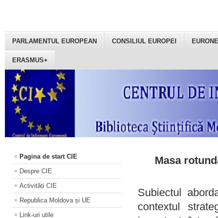
PARLAMENTUL EUROPEAN
CONSILIUL EUROPEI
EURON
ERASMUS+
Pagina de start CIE
Masa rotundă
Despre CIE
Activități CIE
Subiectul aborda
Republica Moldova și UE
contextul strat
Link-uri utile