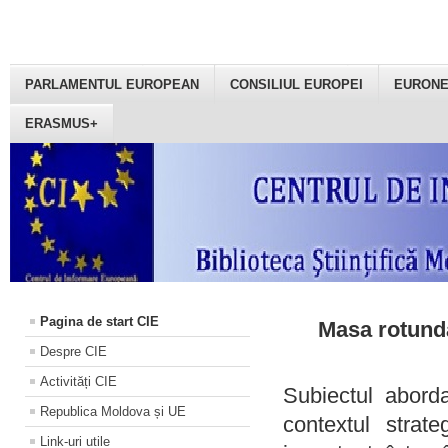
PARLAMENTUL EUROPEAN
CONSILIUL EUROPEI
EURON
ERASMUS+
Pagina de start CIE
Masa rotundă
Despre CIE
Activități CIE
Subiectul aborda
Republica Moldova și UE
contextul strat
Link-uri utile