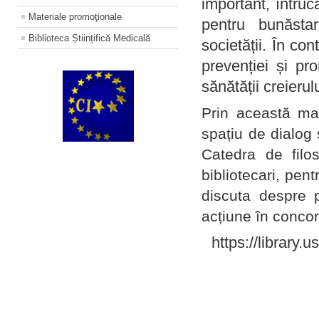
important, întruc
Materiale promoţionale
pentru bunăstar
Biblioteca Științifică Medicală
societății. În con
prevenției și pr
sănătății creierul
Prin această ma
spațiu de dialog 
Catedra de filo
bibliotecari, pent
discuta despre p
acțiune în concord
https://library.