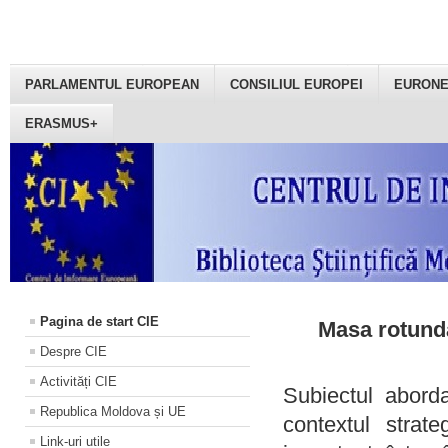
PARLAMENTUL EUROPEAN
CONSILIUL EUROPEI
EURON
ERASMUS+
Pagina de start CIE
Masa rotundă
Despre CIE
Activități CIE
Subiectul aborda
Republica Moldova și UE
contextul strat
Link-uri utile