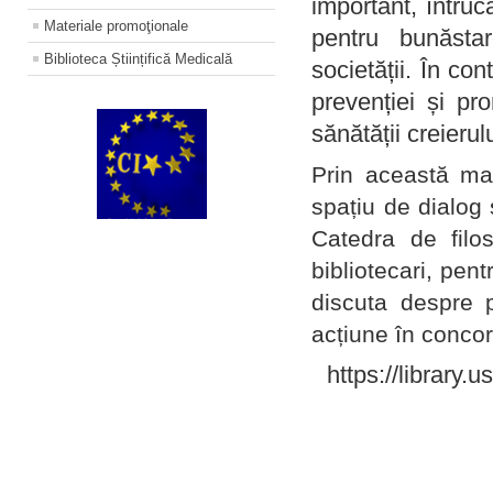
important, întruc
Materiale promoţionale
pentru bunăstar
Biblioteca Științifică Medicală
societății. În con
prevenției și pr
sănătății creierul
Prin această ma
spațiu de dialog 
Catedra de filo
bibliotecari, pent
discuta despre p
acțiune în concord
https://library.