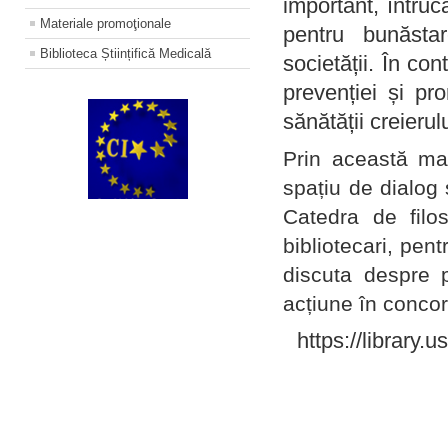
important, întruc
Materiale promoţionale
pentru bunăstar
Biblioteca Științifică Medicală
societății. În con
prevenției și pr
sănătății creierul
Prin această ma
spațiu de dialog 
Catedra de filo
bibliotecari, pent
discuta despre p
acțiune în concord
https://library.