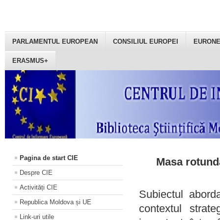
PARLAMENTUL EUROPEAN
CONSILIUL EUROPEI
EURON
ERASMUS+
Pagina de start CIE
Masa rotundă
Despre CIE
Activități CIE
Subiectul aborda
Republica Moldova și UE
contextul strat
Link-uri utile