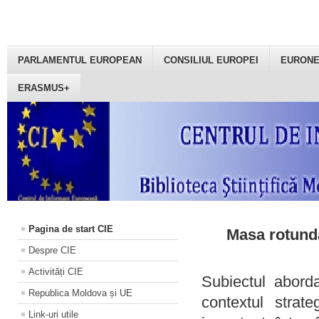
PARLAMENTUL EUROPEAN
CONSILIUL EUROPEI
EURON
ERASMUS+
Pagina de start CIE
Masa rotundă
Despre CIE
Activități CIE
Subiectul aborda
Republica Moldova și UE
contextul strat
Link-uri utile