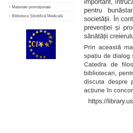
important, întruc
Materiale promoţionale
pentru bunăstar
Biblioteca Științifică Medicală
societății. În con
prevenției și pr
sănătății creierul
Prin această ma
spațiu de dialog 
Catedra de filo
bibliotecari, pent
discuta despre p
acțiune în concord
https://library.