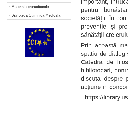
important, întruc
Materiale promoţionale
pentru bunăstar
Biblioteca Științifică Medicală
societății. În con
prevenției și pr
sănătății creierul
Prin această ma
spațiu de dialog 
Catedra de filo
bibliotecari, pent
discuta despre p
acțiune în concord
https://library.