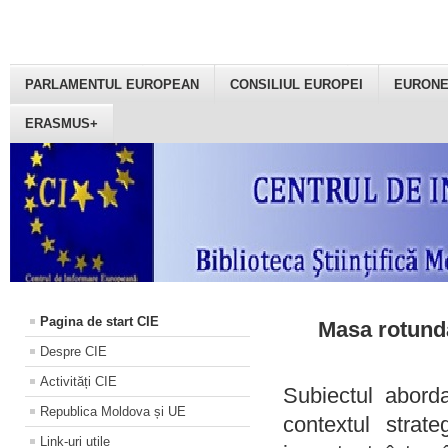
PARLAMENTUL EUROPEAN
CONSILIUL EUROPEI
EURON
ERASMUS+
Pagina de start CIE
Masa rotundă
Despre CIE
Activități CIE
Subiectul aborda
Republica Moldova și UE
contextul strat
Link-uri utile