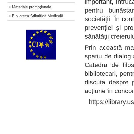
important, întruc
Materiale promoţionale
pentru bunăstar
Biblioteca Științifică Medicală
societății. În con
prevenției și pr
sănătății creierul
Prin această ma
spațiu de dialog 
Catedra de filo
bibliotecari, pent
discuta despre p
acțiune în concord
https://library.