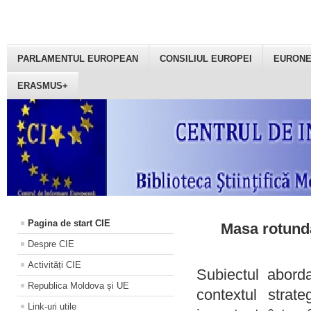
PARLAMENTUL EUROPEAN
CONSILIUL EUROPEI
EURON
ERASMUS+
Pagina de start CIE
Masa rotundă
Despre CIE
Activități CIE
Subiectul aborda
Republica Moldova și UE
contextul strat
Link-uri utile