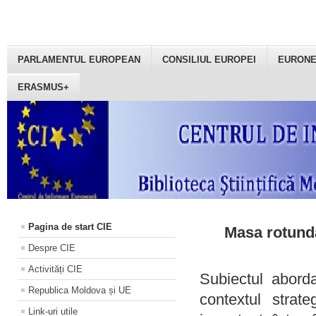
PARLAMENTUL EUROPEAN
CONSILIUL EUROPEI
EURON
ERASMUS+
Pagina de start CIE
Masa rotundă
Despre CIE
Activități CIE
Subiectul aborda
Republica Moldova și UE
contextul strat
Link-uri utile