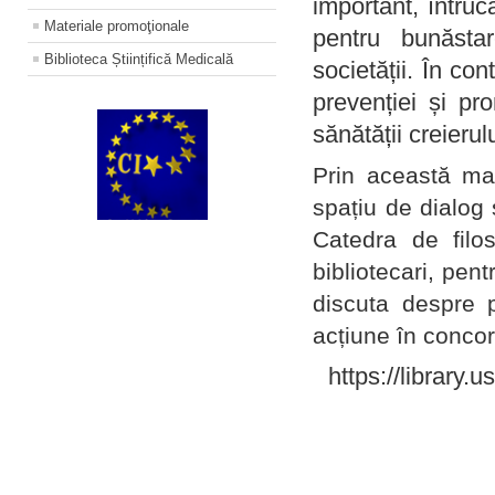
important, întruc
Materiale promoţionale
pentru bunăstar
Biblioteca Științifică Medicală
societății. În con
prevenției și pr
sănătății creierul
Prin această ma
spațiu de dialog 
Catedra de filo
bibliotecari, pent
discuta despre p
acțiune în concord
https://library.