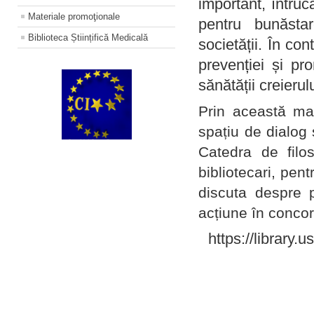
important, întruc
Materiale promoţionale
pentru bunăstar
Biblioteca Științifică Medicală
societății. În con
prevenției și pr
sănătății creierul
Prin această ma
spațiu de dialog 
Catedra de filo
bibliotecari, pent
discuta despre p
acțiune în concord
https://library.