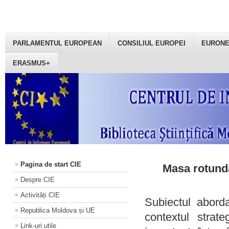
PARLAMENTUL EUROPEAN
CONSILIUL EUROPEI
EURON
ERASMUS+
Pagina de start CIE
Masa rotundă
Despre CIE
Activități CIE
Subiectul aborda
Republica Moldova și UE
contextul strat
Link-uri utile