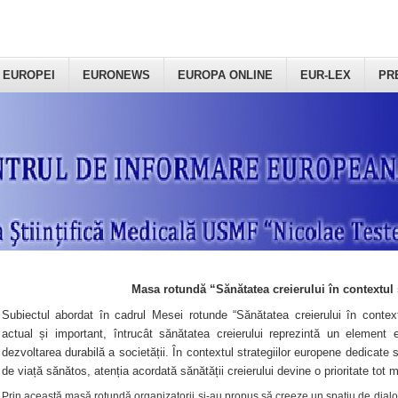
 EUROPEI
EURONEWS
EUROPA ONLINE
EUR-LEX
PR
Masa rotundă “Sănătatea creierului în contextul 
Subiectul abordat în cadrul Mesei rotunde “Sănătatea creierului în context
actual și important, întrucât sănătatea creierului reprezintă un element e
dezvoltarea durabilă a societății. În contextul strategiilor europene dedicate s
de viață sănătos, atenția acordată sănătății creierului devine o prioritate tot 
Prin această masă rotundă organizatorii şi-au propus să creeze un spațiu de dialog