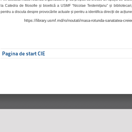
la Catedra de filosofie și bioetică a USMF “Nicolae Testemițanu” și bibliotecari,
pentru a discuta despre provocările actuale și pentru a identifica direcții de acțiune
https://library.usmf.md/ro/noutati/masa-rotunda-sanatatea-creier
Pagina de start CIE