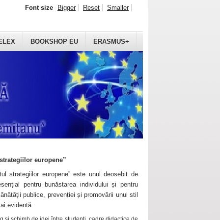
Font size
Bigger
Reset
Smaller
ELEX
BOOKSHOP EU
ERASMUS+
strategiilor europene”
ul strategiilor europene” este unul deosebit de
sențial pentru bunăstarea individului și pentru
ănătății publice, prevenției și promovării unui stil
mai evidentă.
 și schimb de idei între studenți, cadre didactice de