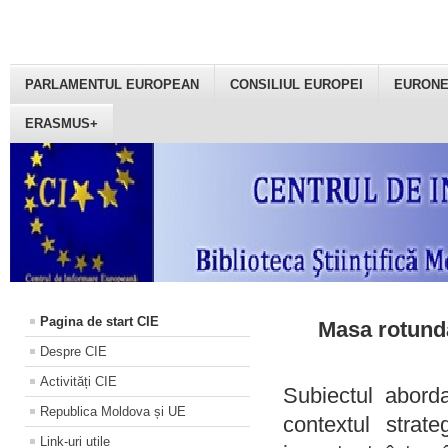
PARLAMENTUL EUROPEAN
CONSILIUL EUROPEI
EURON
ERASMUS+
Pagina de start CIE
Masa rotundă
Despre CIE
Activități CIE
Subiectul aborda
Republica Moldova și UE
contextul strat
Link-uri utile