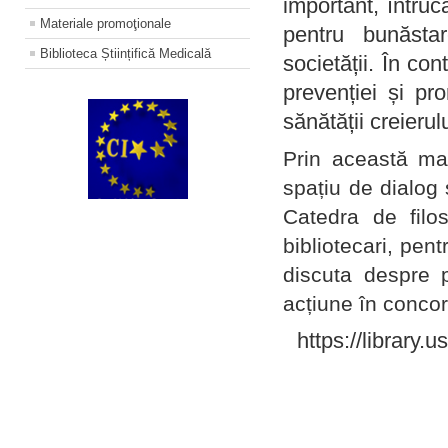
important, întruc
Materiale promoţionale
pentru bunăstar
Biblioteca Științifică Medicală
societății. În con
prevenției și pr
sănătății creierul
Prin această ma
spațiu de dialog 
Catedra de filo
bibliotecari, pent
discuta despre p
acțiune în concord
https://library.